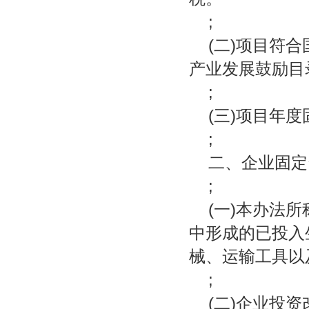
;
(二)项目符
产业发展鼓励目
;
(三)项目年
;
二、企业固定
;
(一)本办法
中形成的已投入
械、运输工具以
;
(二)企业投