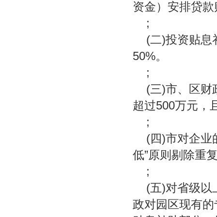
资金）安排贷款
;
(二)投资贴
50%。
;
(三)市、区
超过500万元
;
(四)市对企
低”原则剔除重
;
(五)对省级
政对园区现有的