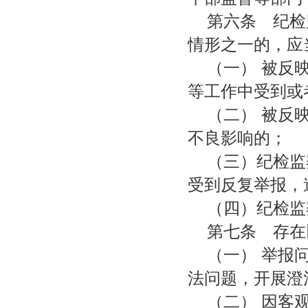
第六条 纪检
情形之一的，应
（一） 被反
等工作中受到或
（二） 被反
不良影响的；
（三）纪检监
受到反复举报，
（四）纪检监
第七条 存在
（一） 举报
法问题，开展澄
（二） 因客