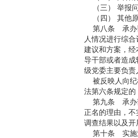
（三） 举报
（四） 其他
第八条 承办
人情况进行综合
建议和方案，经
导干部或者造成
级党委主要负责
被反映人向纪
法第六条规定的
第九条 承办
正名的理由，不
调查结果以及开
第十条 实施