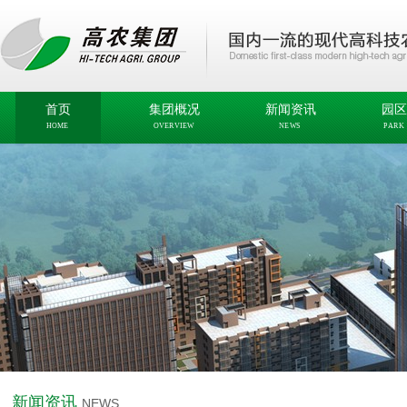
首页
集团概况
新闻资讯
园区
HOME
OVERVIEW
NEWS
PARK
新闻资讯
NEWS