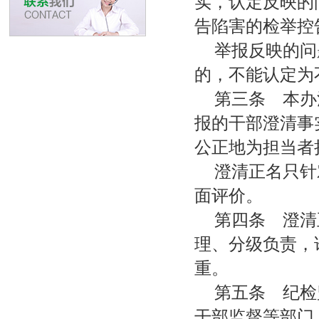
实，认定反映的
告陷害的检举控
举报反映的问
的，不能认定为
第三条 本办
报的干部澄清事
公正地为担当者
澄清正名只针
面评价。
第四条 澄清
理、分级负责，
重。
第五条 纪检
干部监督等部门