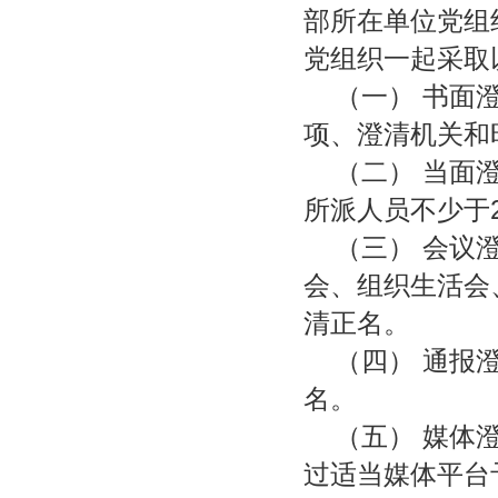
部所在单位党组
党组织一起采取
（一） 书面
项、澄清机关和
（二） 当面
所派人员不少于
（三） 会议
会、组织生活会
清正名。
（四） 通报
名。
（五） 媒体
过适当媒体平台